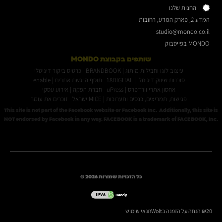
החנות שלנו
המדע 2, פארק המדע, רחובות
studio@mondo.co.il
MONDO בפייסבוק
שותפים בקבוצת MONDO
עיצוב לוגו וחבילות מיתוג | BRANDBOOK
כרטיס ביקור דיגיטלי
סוכנות שיווק דיגיטלי | 18DIGITAL
תוסף הנגשת אתרים | enable
אחסון אתרי וורדפרס | uPress
חברת הפקה | אירוע עסקי
פגישות, תמריצים, כנסים ותערוכות | MICE ישראל
זוכרים את עומר
This site is not part of the Facebook website or Facebook Inc. Additionally, this site is
NOT endorsed by Facebook in any way. FACEBOOK is a trademark of FACEBOOK, Inc.
כל הזכויות שמורות 2026 ©
₪20 הנחה על הזמנה בWolt
תנאי שימוש