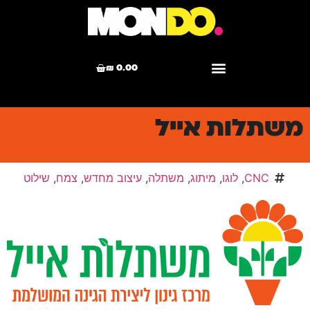
₪
0.00
משתלות אייל
CNC
,
לוגו
,
מיתוג
,
משתלה
,
עיצוב מחדש
,
צמח
,
שילוט