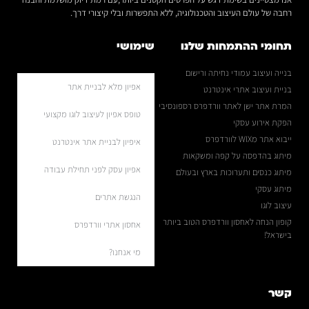
רחבה של עולם העיצוב והטכנולוגיה, ללא התפשרות ובלי קיצורי דרך.
תחומי ההתמחות שלנו
שימושי
בנייה ועיצוב עמודי נחיתה ורישום
אפיון מלא לבניית אתר
בניית ועיצוב אתרי אינטרנט
המרת אתר ישן לאתר וורדפרס רספונסיבי
טופס אפיון לעיצוב לוגו מקצועי
הפקת אירוע עסקי
ייבוא אתר מWIX לוורדפרס
איפיון לבניית אתר אינטרנט
מיתוג בהדפסה על קפה ומשקאות
אפיון עסק לפני תחילת עבודה
מיתוג כנסים ותערוכות בארץ ובעולם
מיתוג עסקי
הנגשת אתרים
עיצוב לוגו
קופון הנחה לאחסון וורדפרס הטוב ביותר
אחסון אתרי וורדפרס
בישראל!
מי אנחנו?
קשר