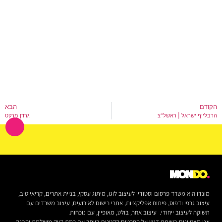
הקודם
הבא
הרבלייף ישראל | ראשל"צ
גרדן מרקט
מונדו הוא משרד פרסום וסטודיו לעיצוב לוגו, מיתוג עסקי, בניית אתרים, קריאייטיב,
עיצוב גרפי ודפוס, פיתוח אפליקציות, אתרי רישום לאירועים, עיצוב משרדים עם
תשוקה לעיצוב ייחודי. עיצוב אחר, בולט, מאופיין, עם נוכחות.
אנו מצטיינים בשימת דגש על הפרטים הקטנים ביותר,עם רמת דיוק מושלמת והבנה