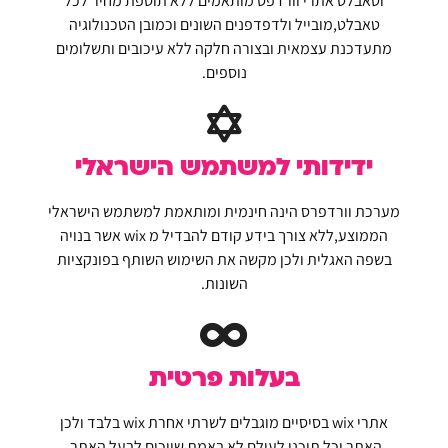
וטאבלט אתרי וורדפס מותאמים ללא תוספת מחיר לכל
טאבלט,מובייל ולדפדפנים השונים וכמובן הטכנולוגיה
מתעדכנת עצמאית ובצורה חלקה ללא עיכובים ותשלומים
נוספים.
ידידותי למשתמש הישראלי
מערכת וורדפרס הינה חינמית ומותאמת למשתמש הישראלי
הממוצע,ללא צורך בידע קודם להבדיל מ wix אשר בנויה
בשפה האגלית ולכן מקשה את השימוש השותף בפונקציות
השונות.
בעלות פרטית
אתרי wix בסיסיים מוגבלים לשרתי אחרת wix בלבד ולכן
האתר וכל תוכנו לעולם לא באמת שייכים לבעל האתר.