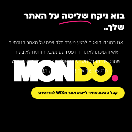
בוא ניקח
שליטה
על האתר
שלך..
אנו במונדו דואגים לבצע מעבר חלק ויפה של האתר הנוכחי ב
wix והפיכתו לאתר וורדפס רספונסיבי. חזותית לא בטוח
שתרגישו בהבדל משמעותי, אולם בחווית הגלישה והשימוש
תרגישו ועוד איך!! מהירות! נגישות! חדשנות!
קבל הצעת מחיר לייבוא אתר מWIX לוורדפרס