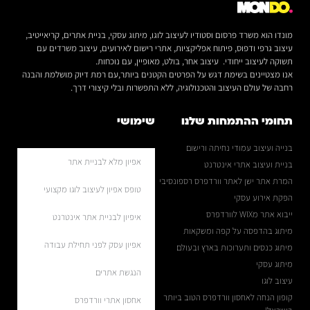
מונדו הוא משרד פרסום וסטודיו לעיצוב לוגו, מיתוג עסקי, בניית אתרים, קריאייטיב,
עיצוב גרפי ודפוס, פיתוח אפליקציות, אתרי רישום לאירועים, עיצוב משרדים עם
תשוקה לעיצוב ייחודי. עיצוב אחר, בולט, מאופיין, עם נוכחות.
אנו מצטיינים בשימת דגש על הפרטים הקטנים ביותר,עם רמת דיוק מושלמת והבנה
רחבה של עולם העיצוב והטכנולוגיה, ללא התפשרות ובלי קיצורי דרך.
תחומי ההתמחות שלנו
שימושי
בנייה ועיצוב עמודי נחיתה ורישום
אפיון מלא לבניית אתר
בניית ועיצוב אתרי אינטרנט
המרת אתר ישן לאתר וורדפרס רספונסיבי
טופס אפיון לעיצוב לוגו מקצועי
הפקת אירוע עסקי
ייבוא אתר מWIX לוורדפרס
איפיון לבניית אתר אינטרנט
מיתוג בהדפסה על קפה ומשקאות
אפיון עסק לפני תחילת עבודה
מיתוג כנסים ותערוכות בארץ ובעולם
מיתוג עסקי
הנגשת אתרים
עיצוב לוגו
קופון הנחה לאחסון וורדפרס הטוב ביותר
אחסון אתרי וורדפרס