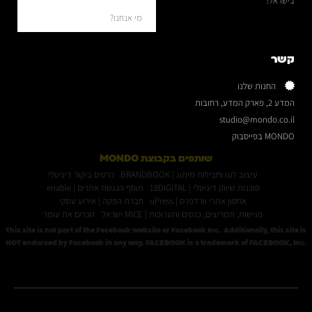
בישראל!
מי אנחנו?
קשר
החנות שלנו
המדע 2, פארק המדע, רחובות
studio@mondo.co.il
MONDO בפייסבוק
שותפים בקבוצת MONDO
עיצוב לוגו וחבילות מיתוג | BRANDBOOK
כרטיס ביקור דיגיטלי
סוכנות שיווק דיגיטלי | 18DIGITAL
תוסף הנגשת אתרים | enable
אחסון אתרי וורדפרס | uPress
חברת הפקה | אירוע עסקי
פגישות, תמריצים, כנסים ותערוכות | MICE ישראל
זוכרים את עומר
This site is not part of the Facebook website or Facebook Inc. Additionally, this site is
NOT endorsed by Facebook in any way. FACEBOOK is a trademark of FACEBOOK, Inc.