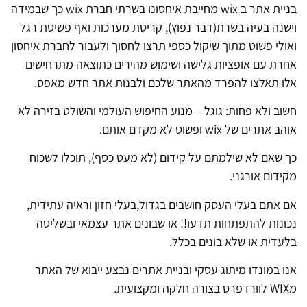
בניית אתר ב wix מחייבת איחסונו בשרתי חברת wix כך שבמידה
וישנה בעיה בשרת(דבר נפוץ), קריסת מערכות ואף פשיטת רגל
ואולי פשוט מתוך שיקול כספי תרצו לחסוך ולעבור לחברת איחסון
אחרת עם אופציות גלישה ושימוש מהירים כתוצאה מתרחישים
אלו תאלצו להפרד מהאתר שלכם ולבנות אתר חדש מאפס.
חשוב ולא פחות: גוגל – מנוע החיפוש העולמי והשולט בזירה לא
אוהב אתרים של wix ופשוט לא מקדם אותם.
כך שאם לא שילמתם על קידום (לא מעט כסף), תוכלו לשכוח
מקידום אורגני.
אם אתם בעלי העסק חושבים בגדול,בעלי חזון וראיה עתידית,
נכונות להתפתחות תדעו!! או שבונים אתר עצמאי ובשליטה
בלעדית או שלא בונים בכלל.
אנו במונדו מיתוג עסקי ובניית אתרים נבצע ייבוא של האתר
מWIX לוורדפרס בצורה חלקה ומקצועית.