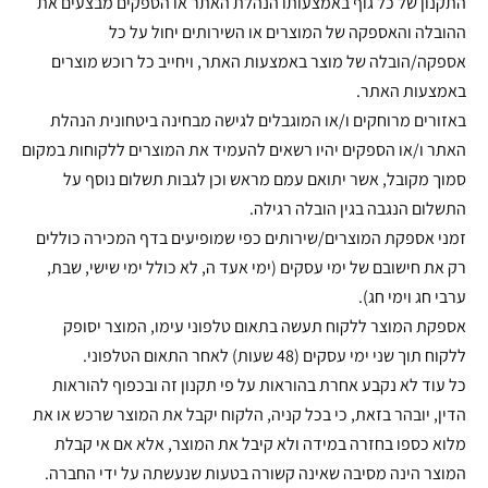
התקנון של כל גוף באמצעותו הנהלת האתר או הספקים מבצעים את
ההובלה והאספקה של המוצרים או השירותים יחול על כל
אספקה/הובלה של מוצר באמצעות האתר, ויחייב כל רוכש מוצרים
באמצעות האתר.
באזורים מרוחקים ו/או המוגבלים לגישה מבחינה ביטחונית הנהלת
האתר ו/או הספקים יהיו רשאים להעמיד את המוצרים ללקוחות במקום
סמוך מקובל, אשר יתואם עמם מראש וכן לגבות תשלום נוסף על
התשלום הנגבה בגין הובלה רגילה.
זמני אספקת המוצרים/שירותים כפי שמופיעים בדף המכירה כוללים
רק את חישובם של ימי עסקים (ימי אעד ה, לא כולל ימי שישי, שבת,
ערבי חג וימי חג).
אספקת המוצר ללקוח תעשה בתאום טלפוני עימו, המוצר יסופק
ללקוח תוך שני ימי עסקים (48 שעות) לאחר התאום הטלפוני.
כל עוד לא נקבע אחרת בהוראות על פי תקנון זה ובכפוף להוראות
הדין, יובהר בזאת, כי בכל קניה, הלקוח יקבל את המוצר שרכש או את
מלוא כספו בחזרה במידה ולא קיבל את המוצר, אלא אם אי קבלת
המוצר הינה מסיבה שאינה קשורה בטעות שנעשתה על ידי החברה.