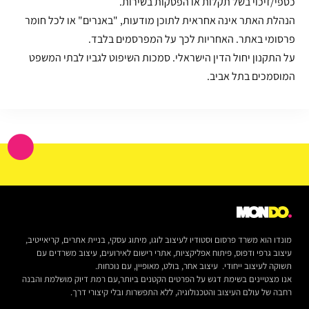
כספי/זיכוי בשל תקלות או הפסקות בשירות.
הנהלת האתר אינה אחראית לתוכן מודעות, "באנרים" או לכל חומר
פרסומי באתר. האחריות לכך על המפרסמים בלבד.
על התקנון יחול הדין הישראלי. סמכות השיפוט לגביו לבתי המשפט
המוסמכים בתל אביב.
מונדו הוא משרד פרסום וסטודיו לעיצוב לוגו, מיתוג עסקי, בניית אתרים, קריאייטיב,
עיצוב גרפי ודפוס, פיתוח אפליקציות, אתרי רישום לאירועים, עיצוב משרדים עם
תשוקה לעיצוב ייחודי. עיצוב אחר, בולט, מאופיין, עם נוכחות.
אנו מצטיינים בשימת דגש על הפרטים הקטנים ביותר,עם רמת דיוק מושלמת והבנה
רחבה של עולם העיצוב והטכנולוגיה, ללא התפשרות ובלי קיצורי דרך.