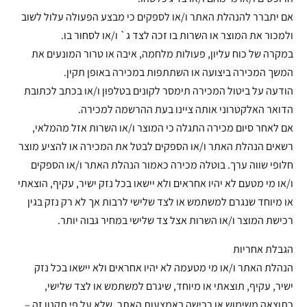
אם יתברר להנהלת האתר ו/או לספקים כי מבצע הפעולה עלול לשוב
ולמכור את המוצר או השרות בו זכה לצד ג` ו/או לסחור בו.
במקרה של כוח עליון, פעולות מלחמה, איבה או טרור המונעים את
המשך המכירה ביצועה או השתתפות במכירה באופן תקין.
הודעה על ביטול המכירה תימסר לקונים בטלפון ו/או בכתב לכתובת
הדואר האלקטרוני אותה ציינו בעת ההרשמה למכירה.
אם לאחר סיום מכירה התגלה כי המוצר ו/או השרות אזל מהמלאי,
רשאים הנהלת האתר ו/או הספקים לבטל את המכירה או להציע מוצר
חלופי שווה ערך. בוטלה מכירה כאמור הנהלת האתר ו/או הספקים
ו/או מי מטעם לא יהיו אחראים ולא יישאו בכל נזק ישיר, עקיף, הוצאתי
או מיוחד שנגרם למשתמש או לצד שלישי לרבות אך לא רק נזק בגין
רכישת המוצר ו/או השרות אצל צד שלישי במחיר גבוה יותר.
הגבלת אחריות
הנהלת האתר ו/או מי מטעמה לא יהיו אחראים ולא יישאו בכל נזק
ישיר, עקיף, תוצאתי או מיוחד, שיגרם למשתמש או לצד שלישי,
כתוצאה משימוש או רכישה באמצעות האתר, שלא על פי תקנון זה –