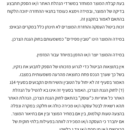
בעת קבלת המוצר המוחזר במשרדי הנהלת האתר ו/או הספק תתבצע
בדיקה של המוצר, ובמידה וימצא כעומד בתנאי ההחזרה יזוכה הלקוח
בהתאם לאמור בתקנון זה.
זכות ביטול העסקה והחזרת המוצרים לא תינתן כלל במקרים הבאים:
במידה והמוצר הינו "טובין פסידים" כמשמעותם בחוק הגנת הצרכן.
במידה והמוצר יוצר ו/או הוזמן במיוחד עבור המזמין.
אין בתוצאות הביטול כדי לגרוע מזכותו של הספק לתבוע את נזקיו,
בשל כך שערך הנכס פחת כתוצאה מהרעה משמעותית במצבו.
האמור בסעיף זה לא יחול על הטובין והשירותים הקבועים בסעיף 14ג
(ד) לחוק הגנת הצרכן. האמור בסעיף זה אינו בא להטיל על הנהלת
האתר כל אחריות כ"עוסק" בהתאם לחוק הגנת הצרכן. הנהלת האתר
תהא רשאית לבטל עסקה ו/או מכירה כולה או חלקה: במקרה ונפלה
בהצעה טעות קולמוס, בין אם במחיר המוצר ובין אם בתיאור המוצר.
אם יתברר כי העסקה ו/או המכירה לוותה בפעילות בלתי חוקית של
הרוכשים ו/או מי מהם ו/או צד ג כלשהו.