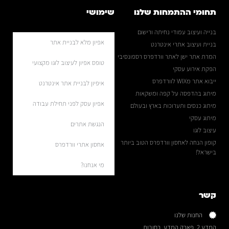
תחומי ההתמחות שלנו
שימושי
בנייה ועיצוב עמודי נחיתה ורישום
אפיון מלא לבניית אתר
בניית ועיצוב אתרי אינטרנט
המרת אתר ישן לאתר וורדפרס רספונסיבי
טופס אפיון לעיצוב לוגו מקצועי
הפקת אירוע עסקי
ייבוא אתר מWIX לוורדפרס
איפיון לבניית אתר אינטרנט
מיתוג בהדפסה על קפה ומשקאות
אפיון עסק לפני תחילת עבודה
מיתוג כנסים ותערוכות בארץ ובעולם
מיתוג עסקי
הנגשת אתרים
עיצוב לוגו
קופון הנחה לאחסון וורדפרס הטוב ביותר
אחסון אתרי וורדפרס
בישראל!
מי אנחנו?
קשר
החנות שלנו
המדע 2, פארק המדע, רחובות