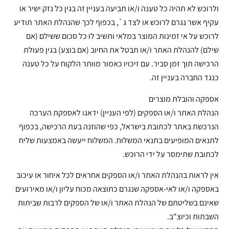
ולרוכש לא תהיה כל טענה ו/או תביעה בעניין זה בגין כל נזק ישיר או
עקיף אשר נגרם לרוכש או לצד ג`, בכפוף לכך שהנהלת האתר תודיע
לרוכש על אי זמינות המוצר במלאי ותשיב לו כל סכום ששילם (אם
שילם) להנהלת האתר ו/או תבטל את החיוב (אם בוצע) בגין פעולת
הרכישה תוך זמן סביר. עם זיכויו כאמור מוותר הלקוח על כל טענה
כנגד החברה בעניין זה.
אספקה והובלת מוצרים
הנהלת האתר ו/או הספקים (לפי העניין) ידאגו לאספקת הערכה
הנרכשת באתר לכתובת בישראל, כפי שהוזנה בעת הרכישה, בכפוף
לתנאים המופיעים בתנאי המשלוח. המשלוח ייעשה באמצעות שליח
לכתובת שתימסר על ידי הרוכש.
אין לראות בהנהלת האתר ו/או הספקים אחראים לכל איחור או עיכוב
באספקה ו/או לאי-אספקה שנגרם כתוצאה מכוח עליון ו/או מאירועים
שאינם בשליטתם של הנהלת האתר ו/או של הספקים לרבות שביתות
השבתות וכיוצ"ב.