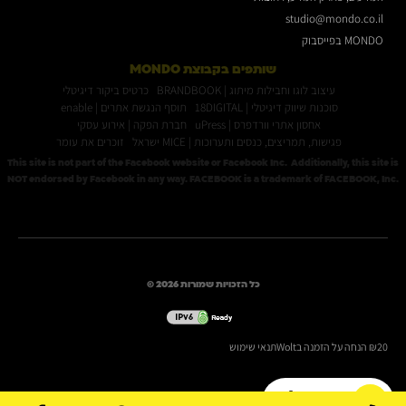
studio@mondo.co.il
MONDO בפייסבוק
שותפים בקבוצת MONDO
עיצוב לוגו וחבילות מיתוג | BRANDBOOK
כרטיס ביקור דיגיטלי
סוכנות שיווק דיגיטלי | 18DIGITAL
תוסף הנגשת אתרים | enable
אחסון אתרי וורדפרס | uPress
חברת הפקה | אירוע עסקי
פגישות, תמריצים, כנסים ותערוכות | MICE ישראל
זוכרים את עומר
This site is not part of the Facebook website or Facebook Inc. Additionally, this site is
NOT endorsed by Facebook in any way. FACEBOOK is a trademark of FACEBOOK, Inc.
כל הזכויות שמורות 2026 ©
₪20 הנחה על הזמנה בWolt
תנאי שימוש
ייעוץ אונליין